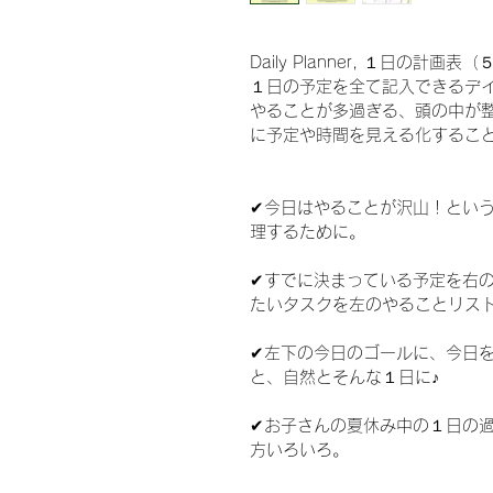
Daily Planner, １日の計画表
１日の予定を全て記入できるデ
やることが多過ぎる、頭の中が
に予定や時間を見える化するこ
✔︎今日はやることが沢山！とい
理するために。
✔︎すでに決まっている予定を右
たいタスクを左のやることリス
✔︎左下の今日のゴールに、今日
と、自然とそんな１日に♪
✔︎お子さんの夏休み中の１日の
方いろいろ。